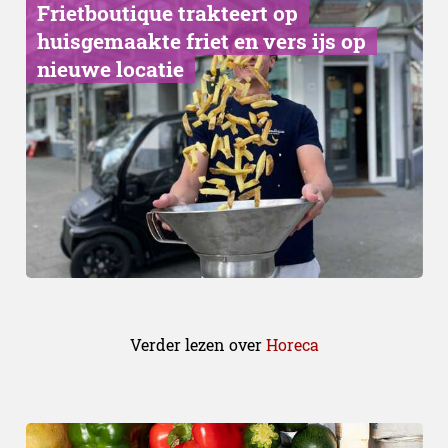
Frietboutique trakteert op
huisgemaakte friet en vers ijs op
nieuwe locatie
Verder lezen over
Horeca