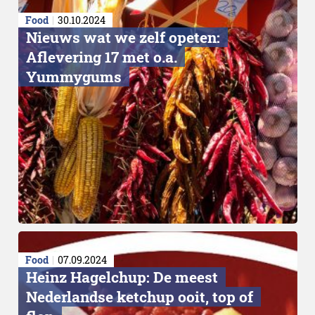
Food
30.10.2024
Nieuws wat we zelf opeten:
Aflevering 17 met o.a.
Yummygums
Food
07.09.2024
Heinz Hagelchup: De meest
Nederlandse ketchup ooit, top of