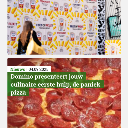
Roosendaal
Nieuws
04.09.2025
Domino presenteert jouw
culinaire eerste hulp, de paniek
pizza