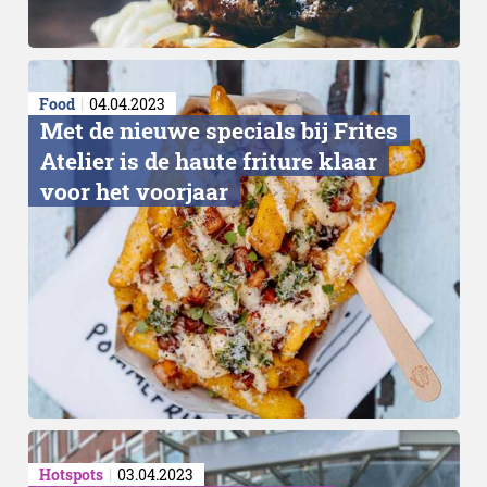
Food
04.04.2023
Met de nieuwe specials bij Frites
Atelier is de haute friture klaar
voor het voorjaar
Hotspots
03.04.2023