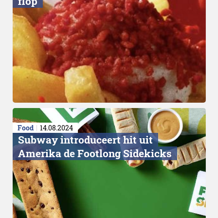
flop
Opening
Food
14.08.2024
Subway introduceert hit uit
Amerika de Footlong Sidekicks