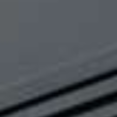
Met nieuw
vestiging i
Roosendaal o
Frites Ateli
tweede zaak
Nederlan