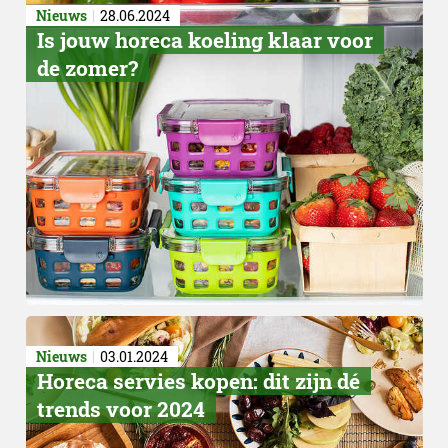
Nieuws
28.06.2024
Is jouw horeca koeling klaar voor
de zomer?
Nieuws
03.01.2024
​Horeca servies kopen: dit zijn dé
trends voor 2024