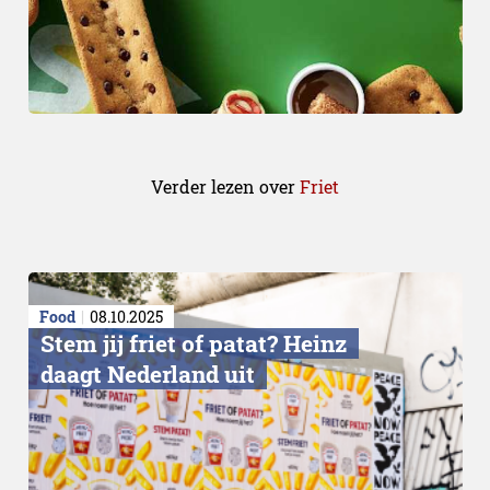
Verder lezen over
Friet
Food
08.10.2025
Stem jij friet of patat? Heinz
daagt Nederland uit