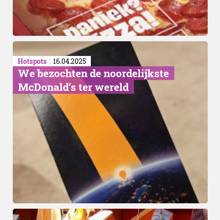
Hotspots
16.04.2025
We bezochten de noordelijkste
McDonald’s ter wereld
Recept van Robèrt van Be