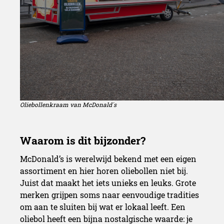
Oliebollenkraam van McDonald´s
Een nieuwe wintertraditie
McDonald’s is werelwijd bekend met een eigen
assortiment en hier horen oliebollen niet bij.
Juist dat maakt het iets unieks en leuks. Grote
merken grijpen soms naar eenvoudige tradities
om aan te sluiten bij wat er lokaal leeft. Een
oliebol heeft een bijna nostalgische waarde: je