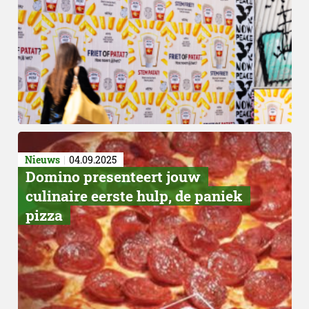
Nieuws
04.09.2025
Domino presenteert jouw
culinaire eerste hulp, de paniek
pizza
Waarom is dit bijzonder?