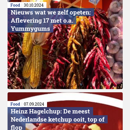
Food
30.10.2024
Nieuws wat we zelf opeten:
Aflevering 17 met o.a.
Yummygums
Food
07.09.2024
Heinz Hagelchup: De meest
Nederlandse ketchup ooit, top of
flop