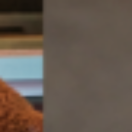
verrast Neder
met oliebol