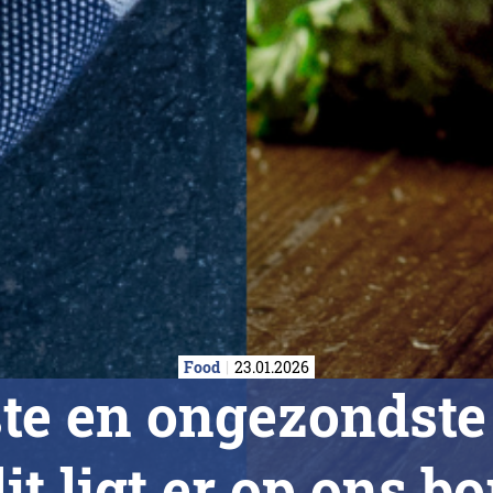
Food
23.01.2026
te en ongezondste 
it ligt er op ons b