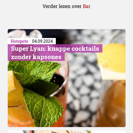
Verder lezen over
Bar
Hotspots
04.09.2024
Super Lyan: knappe cocktails
zonder kapsones