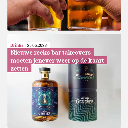
Drinks
25.06.2023
Nieuwe reeks bar takeovers
moeten jenever weer op de kaart
zetten