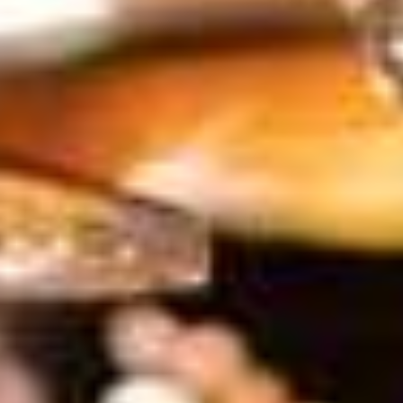
Nieuw
seizoensmenu
Arca: het best
Portugal met
Aziatische fl