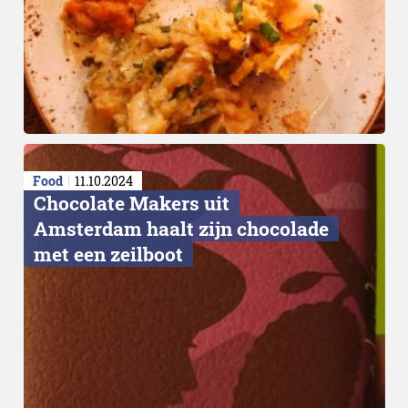
Food
11.10.2024
Chocolate Makers uit
Amsterdam haalt zijn chocolade
Tasting Menu
met een zeilboot