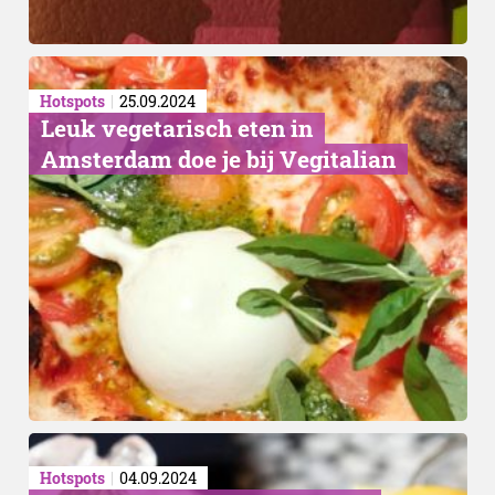
Hotspots
25.09.2024
Leuk vegetarisch eten in
Amsterdam doe je bij Vegitalian
Hotspots
04.09.2024