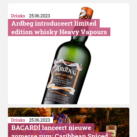
Drinks
25.06.2023
Ardbeg introduceert limited
edition whisky Heavy Vapours
Drinks
25.06.2023
BACARDÍ lanceert nieuwe
zomerse rum: Caribbean Spiced