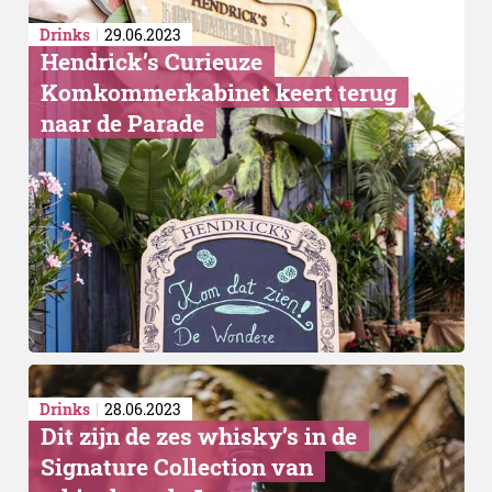
Drinks
29.06.2023
Hendrick’s Curieuze
Komkommerkabinet keert terug
naar de Parade
Drinks
28.06.2023
Dit zijn de zes whisky’s in de
Signature Collection van