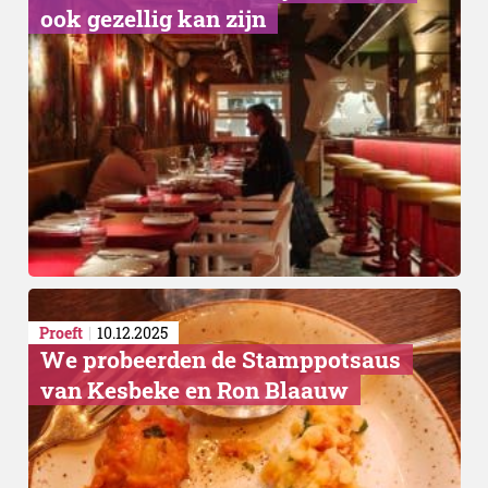
ook gezellig kan zijn
Proeft
10.12.2025
We probeerden de Stamppotsaus
van Kesbeke en Ron Blaauw