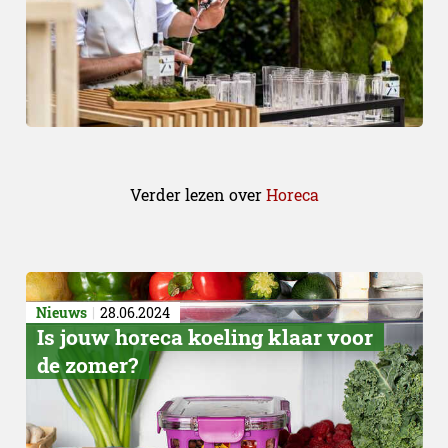
Verder lezen over
Horeca
Nieuws
28.06.2024
Is jouw horeca koeling klaar voor
de zomer?