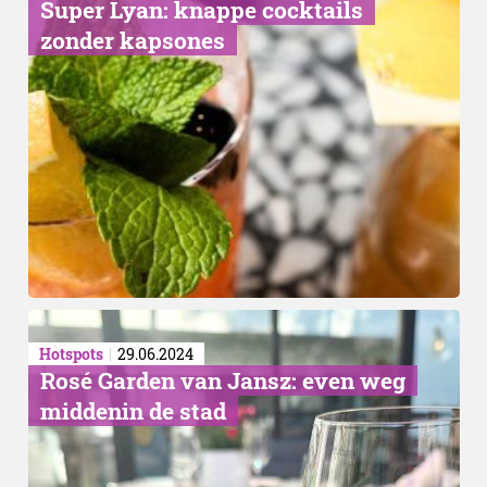
Super Lyan: knappe cocktails
zonder kapsones
Hotspots
29.06.2024
​Rosé Garden van Jansz: even weg
middenin de stad