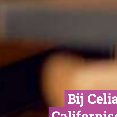
Bij Cel
Californis