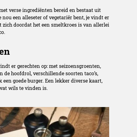
t verse ingrediënten bereid en bestaat uit
nou een alleseter of vegetariër bent, je vindt er
t zich doordat het een smeltkroes is van allerlei
co.
den
vindt er gerechten op: met seizoensgroenten,
n de hoofdrol, verschillende soorten taco’s,
k een goede burger. Een lekker diverse kaart,
at wils te vinden is.