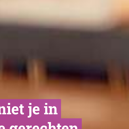
iet je in
e gerechten