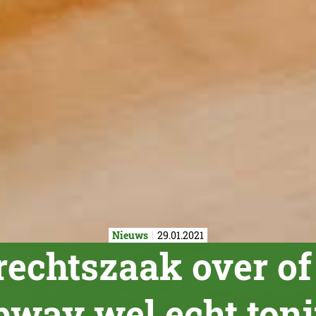
Nieuws
29.01.2021
echtszaak over of 
way wel echt tonij