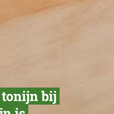
tonijn bij
n is