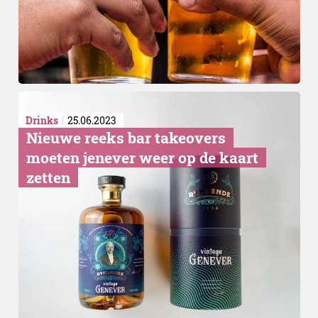
Drinks
25.06.2023
Nieuwe reeks bar takeovers
moeten jenever weer op de kaart
zetten