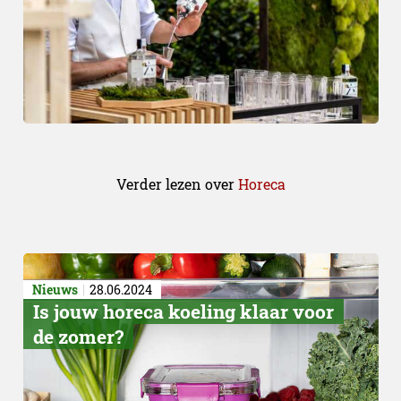
Verder lezen over
Horeca
Nieuws
28.06.2024
Is jouw horeca koeling klaar voor
de zomer?