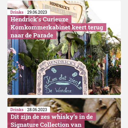
Drinks
29.06.2023
Hendrick’s Curieuze
Komkommerkabinet keert terug
naar de Parade
Drinks
28.06.2023
Dit zijn de zes whisky’s in de
Signature Collection van