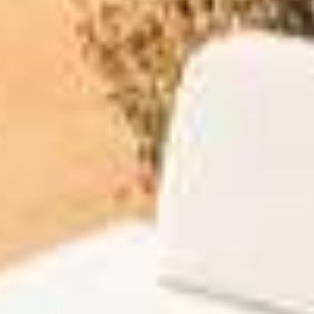
Bij deze
beachclubs 
restaurants mo
komende zo