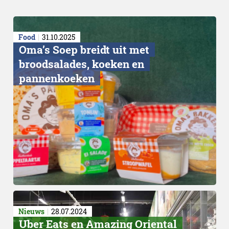
Food
31.10.2025
Oma’s Soep breidt uit met
broodsalades, koeken en
pannenkoeken
Verse maaltijden
Nieuws
28.07.2024
Uber Eats en Amazing Oriental