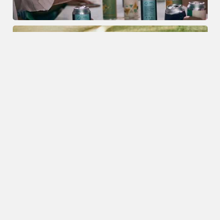
Food
21.06.2023
5 tips om voedselverspilling te
voorkomen tijdens de
vakantieperiode
Nieuws
18.06.2023