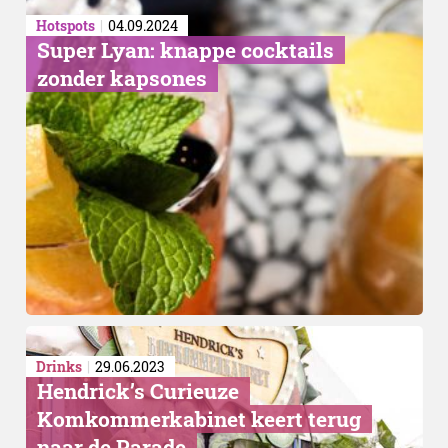
Hotspots
04.09.2024
Super Lyan: knappe cocktails
zonder kapsones
Drinks
29.06.2023
Hendrick’s Curieuze
Komkommerkabinet keert terug
naar de Parade