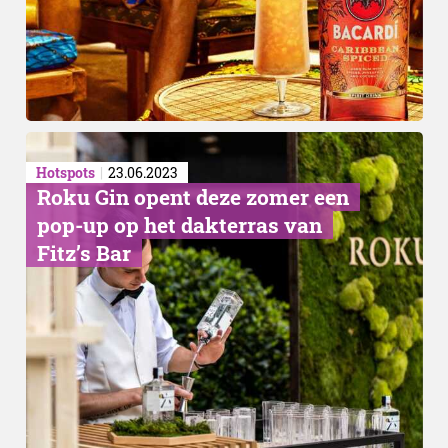
Zelf maken
Hotspots
23.06.2023
Roku Gin opent deze zomer een
pop-up op het dakterras van
Fitz’s Bar