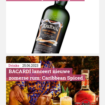
‘Mistaken’ Negroni
Drinks
25.06.2023
BACARDÍ lanceert nieuwe
zomerse rum: Caribbean Spiced