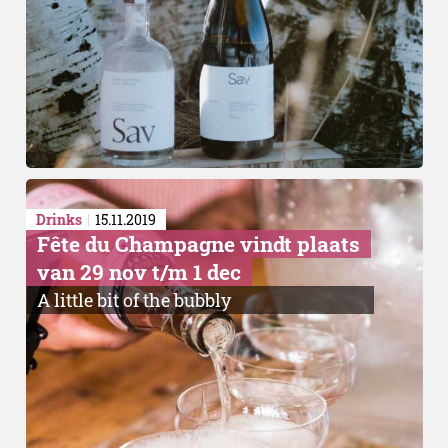
Drinks
15.11.2019
Fête du Champagne vindt plaats
van 29 nov t/m 1 dec
A little bit of the bubbly