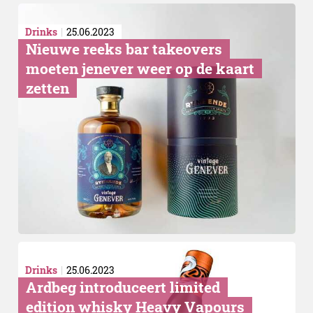
Drinks
25.06.2023
Nieuwe reeks bar takeovers
moeten jenever weer op de kaart
zetten
Negroni Sbagliato
Drinks
25.06.2023
Ardbeg introduceert limited
edition whisky Heavy Vapours