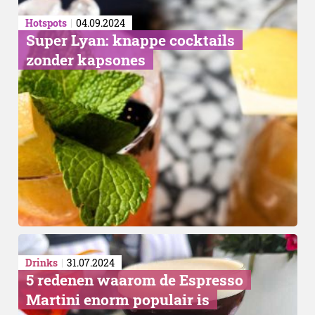
Hotspots
04.09.2024
Super Lyan: knappe cocktails
zonder kapsones
Drinks
31.07.2024
​5 redenen waarom de Espresso
Martini enorm populair is