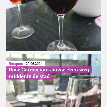
Hotspots
29.06.2024
​Rosé Garden van Jansz: even weg
middenin de stad