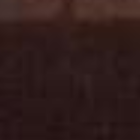
Variant op 
klassieke Neg
de Negron
Sbagliato i
helemaal h