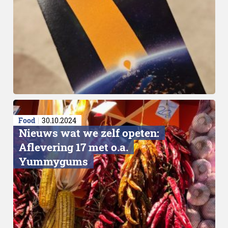
Grote plannen
Food
30.10.2024
Nieuws wat we zelf opeten:
Aflevering 17 met o.a.
Yummygums