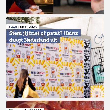
Food
08.10.2025
Stem jij friet of patat? Heinz
daagt Nederland uit
Pop-uplocaties