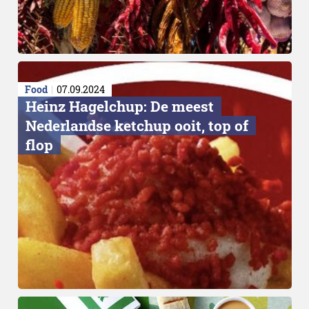
Food
07.09.2024
Heinz Hagelchup: De meest
Nederlandse ketchup ooit, top of
flop