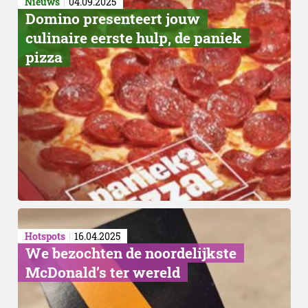
Nieuws
04.09.2025
Domino presenteert jouw
culinaire eerste hulp, de paniek
pizza
Oprichters
Hotspots
16.04.2025
We bezochten de noordelijkste
McDonald’s ter wereld