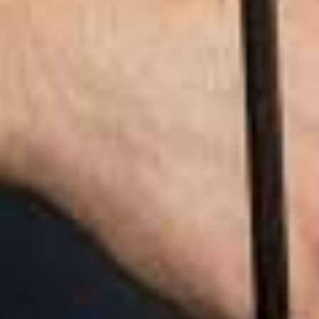
Nom Nom N
opent eerste fi
gezonde
fastfoodzaak
Amsterda