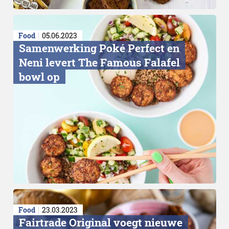
Food
05.06.2023
Samenwerking Poké Perfect en
Neni levert The Famous Falafel
bowl op
Food
23.03.2023
Fairtrade Original voegt nieuwe