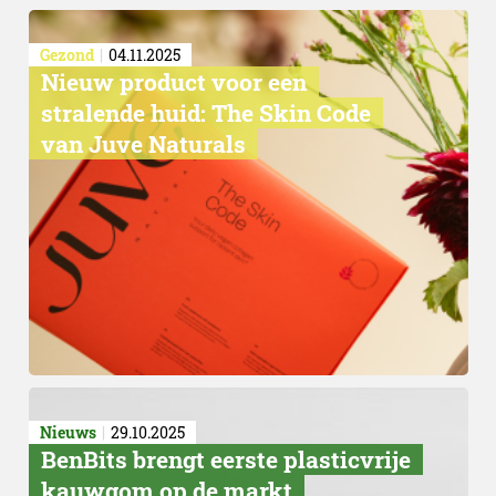
Gezond
04.11.2025
Nieuw product voor een
stralende huid: The Skin Code
van Juve Naturals
Nieuws
29.10.2025
BenBits brengt eerste plasticvrije
kauwgom op de markt