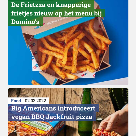
De Frietzza en knapperige
Overbevissing
frietjes nieuw op het menu bij
Domino’s
Food
02.03.2022
Big Americans introduceert
vegan BBQ Jackfruit pizza