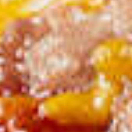
eerste pizzak
die pizza’s 
tonijnvervan
introducee