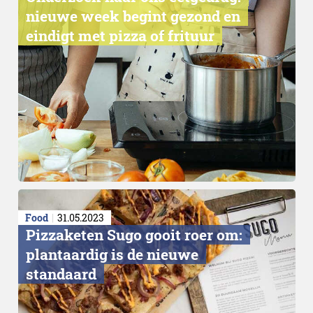
nieuwe week begint gezond en
eindigt met pizza of frituur
Food
31.05.2023
Pizzaketen Sugo gooit roer om:
plantaardig is de nieuwe
standaard