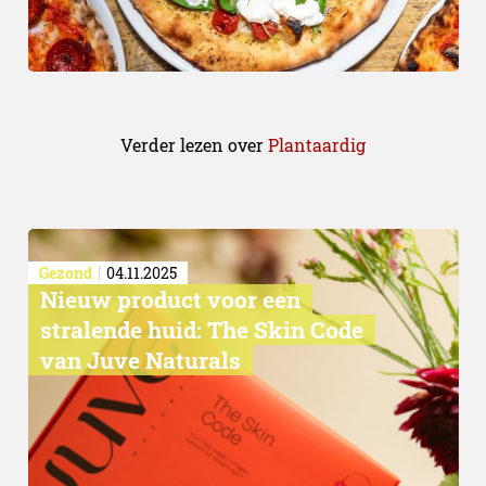
Verder lezen over
Plantaardig
Gezond
04.11.2025
Nieuw product voor een
stralende huid: The Skin Code
van Juve Naturals