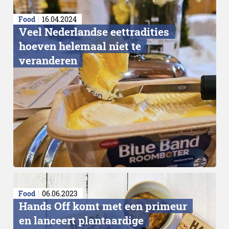
Food
16.04.2024
Veel Nederlandse eettradities
hoeven helemaal niet te
veranderen
Food
06.06.2023
Hands Off komt met een primeur
en lanceert plantaardige