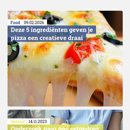
Food
09.02.2026
Deze 5 ingrediënten geven je
pizza een creatieve draai
Gezond
14.11.2023
Onderzoek naar ons eetgedrag: