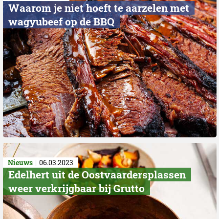
​Waarom je niet hoeft te aarzelen met
wagyubeef op de BBQ
Nieuws
06.03.2023
Edelhert uit de Oostvaardersplassen
weer verkrijgbaar bij Grutto