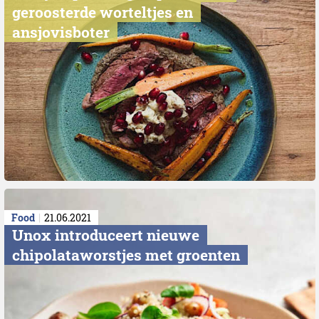
geroosterde worteltjes en
ansjovisboter
Food
21.06.2021
Unox introduceert nieuwe
chipolataworstjes met groenten