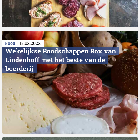
Food
18.02.2022
Wekelijkse Boodschappen Box van
Lindenhoff met het beste van de
boerderij