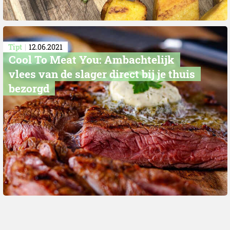
Tipt
12.06.2021
Cool To Meat You: Ambachtelijk
vlees van de slager direct bij je thuis
bezorgd