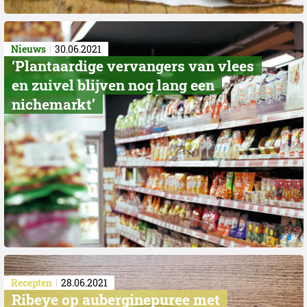
Nieuws
30.06.2021
‘Plantaardige vervangers van vlees
en zuivel blijven nog lang een
nichemarkt’
Recepten
28.06.2021
Ribeye op auberginepuree met