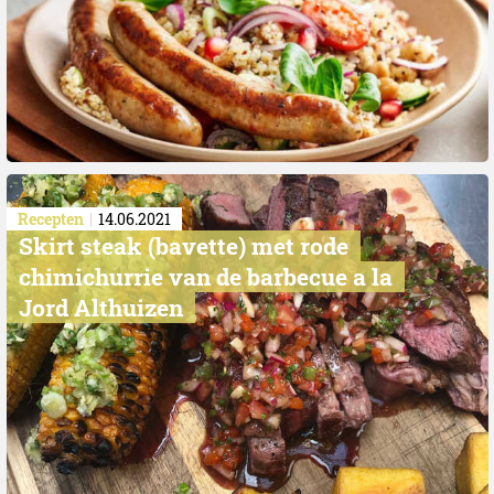
Recepten
14.06.2021
Skirt steak (bavette) met rode
chimichurrie van de barbecue a la
Jord Althuizen