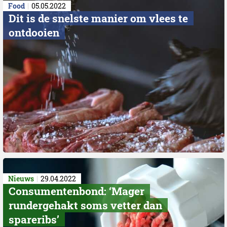
Food
05.05.2022
Dit is de snelste manier om vlees te
ontdooien
Nieuws
29.04.2022
Consumentenbond: ‘Mager
rundergehakt soms vetter dan
spareribs’