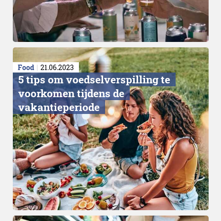
Food
21.06.2023
5 tips om voedselverspilling te
voorkomen tijdens de
vakantieperiode