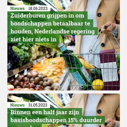
Nieuws
18.06.2023
Zuiderburen grijpen in om
boodschappen betaalbaar te
houden, Nederlandse regering
ziet hier niets in
Nieuws
31.05.2023
Binnen een half jaar zijn
basisboodschappen 15% duurder