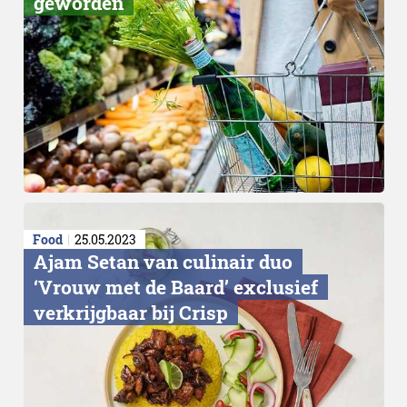
geworden
Food
25.05.2023
Ajam Setan van culinair duo
‘Vrouw met de Baard’ exclusief
verkrijgbaar bij Crisp