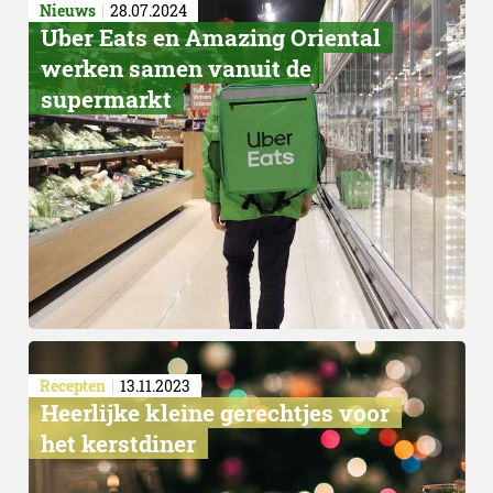
Nieuws
28.07.2024
Uber Eats en Amazing Oriental
werken samen vanuit de
supermarkt
Grazen in de wei
Recepten
13.11.2023
Heerlijke kleine gerechtjes voor
het kerstdiner