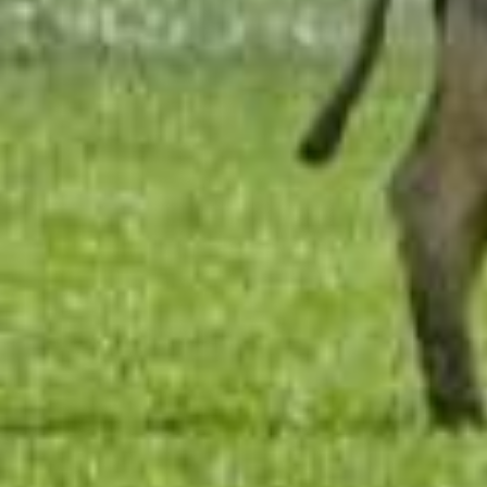
Jumbo hee
primeur m
vleesproduc
van
weiderunde