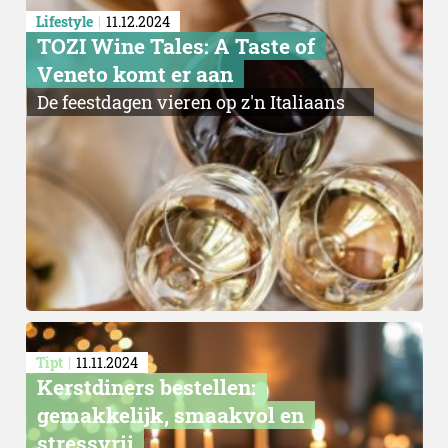
Lifestyle
11.12.2024
TOZI Wine Tales: A Taste of
Veneto komt er aan
De feestdagen vieren op z'n Italiaans
Pop-up
Tipt
11.11.2024
Kerstdiners bestellen:
gemakkelijk, smaakvol en
stressvrij