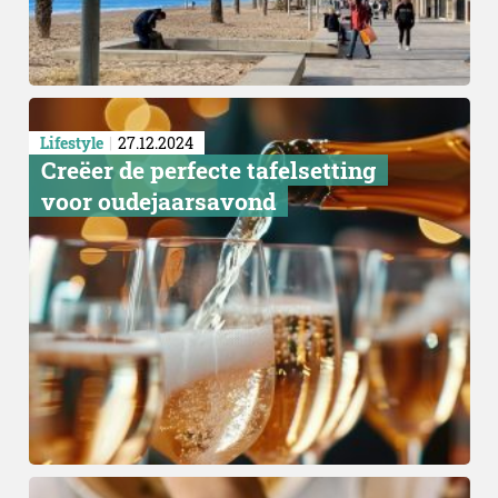
Lifestyle
27.12.2024
Creëer de perfecte tafelsetting
voor oudejaarsavond