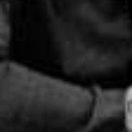
Brandt & Le
wordt 10 en v
dit met een p
shop, magazi