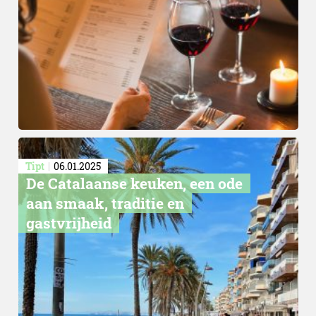
Tipt
06.01.2025
De Catalaanse keuken, een ode
aan smaak, traditie en
gastvrijheid