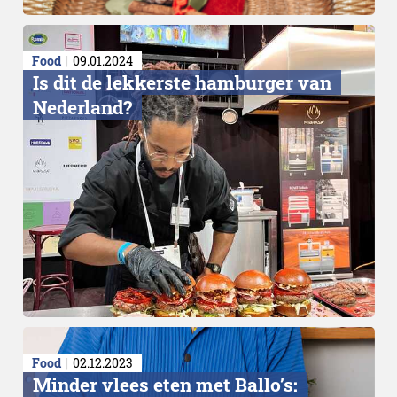
Food
09.01.2024
Is dit de lekkerste hamburger van
Nederland?
Food
02.12.2023
Minder vlees eten met Ballo’s: