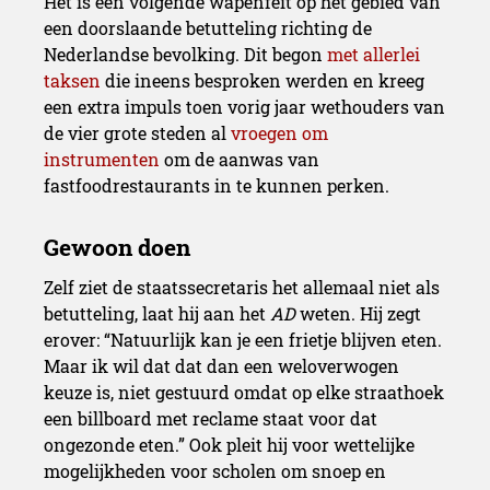
Het is een volgende wapenfeit op het gebied van
een doorslaande betutteling richting de
Nederlandse bevolking. Dit begon
met allerlei
taksen
die ineens besproken werden en kreeg
een extra impuls toen vorig jaar wethouders van
de vier grote steden al
vroegen om
instrumenten
om de aanwas van
fastfoodrestaurants in te kunnen perken.
Zelf ziet de staatssecretaris het allemaal niet als
betutteling, laat hij aan het
AD
weten. Hij zegt
erover: “Natuurlijk kan je een frietje blijven eten.
Maar ik wil dat dat dan een weloverwogen
keuze is, niet gestuurd omdat op elke straathoek
een billboard met reclame staat voor dat
ongezonde eten.” Ook pleit hij voor wettelijke
mogelijkheden voor scholen om snoep en