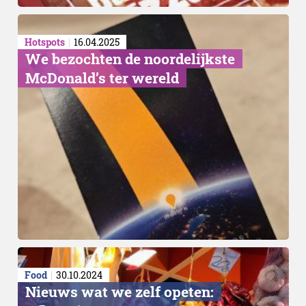
Hotspots
16.04.2025
We bezochten de noordelijkste
McDonald’s ter wereld
Food
30.10.2024
Nieuws wat we zelf opeten: