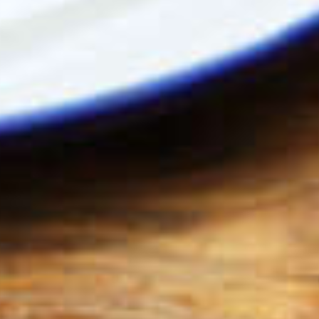
De regering z
naar maatreg
om fastfood a
remmen