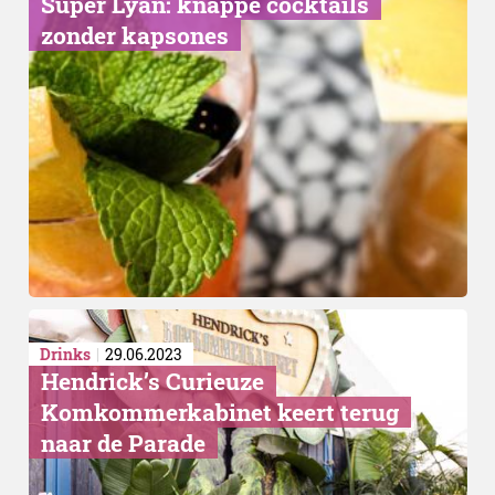
Super Lyan: knappe cocktails
zonder kapsones
Drinks
29.06.2023
Hendrick’s Curieuze
Komkommerkabinet keert terug
naar de Parade