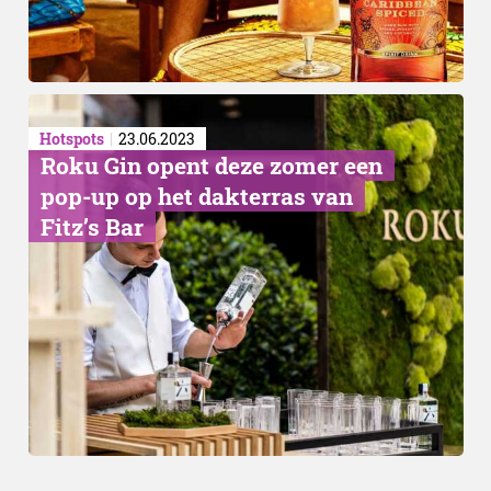
Hotspots
23.06.2023
Roku Gin opent deze zomer een
pop-up op het dakterras van
Fitz’s Bar