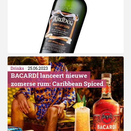
Maken:
Drinks
25.06.2023
BACARDÍ lanceert nieuwe
zomerse rum: Caribbean Spiced