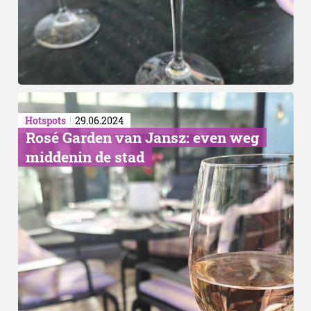
Hotspots
29.06.2024
​Rosé Garden van Jansz: even weg
middenin de stad