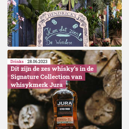
Drinks
28.06.2023
Thuis maken
Dit zijn de zes whisky’s in de
Signature Collection van
whisykmerk Jura