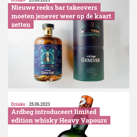
Nieuwe reeks bar takeovers
moeten jenever weer op de kaart
zetten
Nodig:
Drinks
25.06.2023
Ardbeg introduceert limited
edition whisky Heavy Vapours