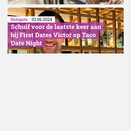
Hotspots
03.06.2024
Schuif voor de laatste keer aan
bij First Dates Victor op Taco
Date Night
Hotspots
06.05.2024
Brouwerij de Hoop is een