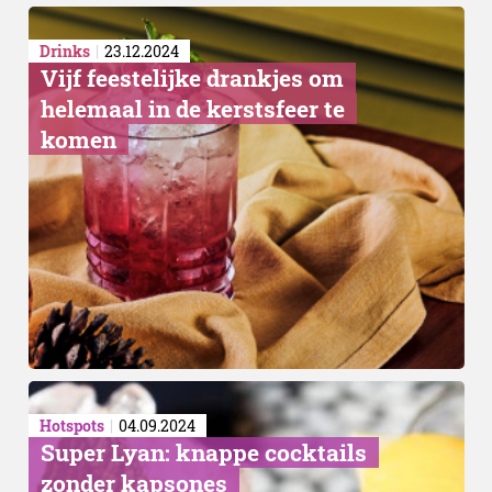
Drinks
23.12.2024
Vijf feestelijke drankjes om
helemaal in de kerstsfeer te
komen
Hotspots
04.09.2024
Super Lyan: knappe cocktails
zonder kapsones