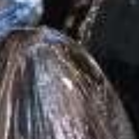
Mosselseizo
van start: jon
doelgroep gez