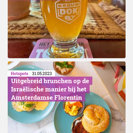
Hotspots
31.05.2023
Uitgebreid brunchen op de
Israëlische manier bij het
Amsterdamse Florentin