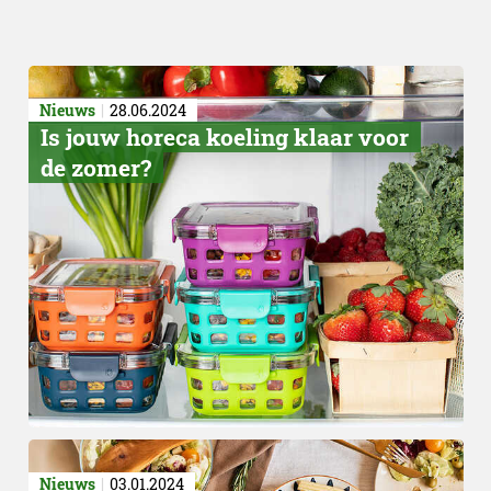
Nieuws
28.06.2024
Is jouw horeca koeling klaar voor
de zomer?
Nieuws
03.01.2024