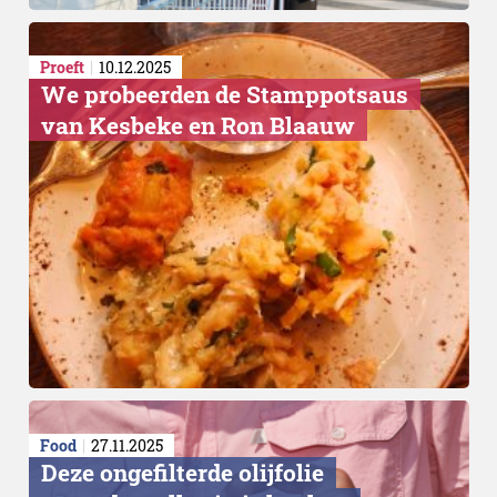
Proeft
10.12.2025
We probeerden de Stamppotsaus
van Kesbeke en Ron Blaauw
Food
27.11.2025
Deze ongefilterde olijfolie