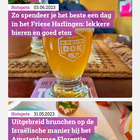
Hotspots
03.06.2023
Zo spendeer je het beste een dag
in het Friese Harlingen: lekkere
bieren en goed eten
Hotspots
31.05.2023
Uitgebreid brunchen op de
Israëlische manier bij het
Amsterdamse Florentin