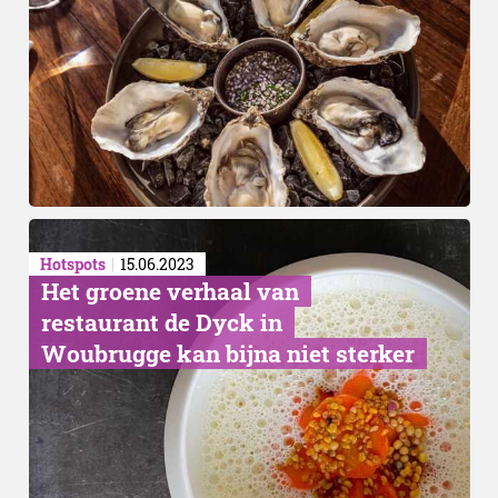
Hotspots
15.06.2023
Het groene verhaal van
restaurant de Dyck in
Woubrugge kan bijna niet sterker