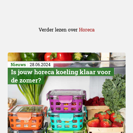
Verder lezen over
Horeca
Nieuws
28.06.2024
Is jouw horeca koeling klaar voor
de zomer?
Nieuwe selectie