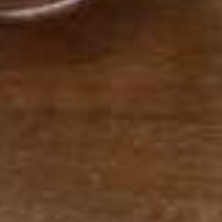
8 nieuwe
restaurants kr
een Bib Gour
van Michel