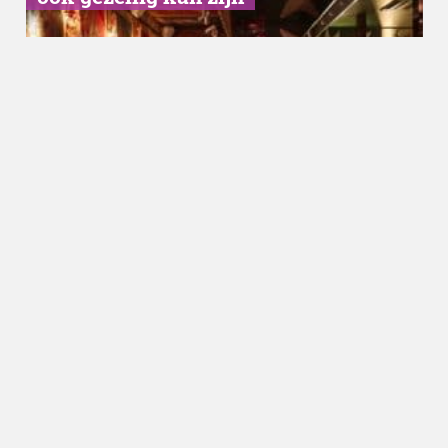
Hotspots
09.01.2025
Hoe controleer je de reputatie van
restaurants en hun menu’s