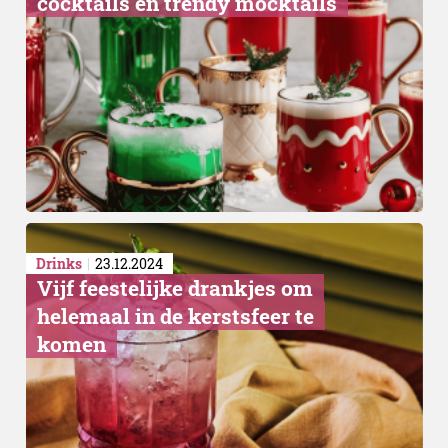
cocktails en trendy mocktails
Drinks
23.12.2024
Vijf feestelijke drankjes om
helemaal in de kerstsfeer te
komen