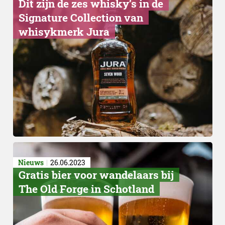
Dit zijn de zes whisky’s in de
Signature Collection van
Neptunia
whisykmerk Jura
Nieuws
26.06.2023
Gratis bier voor wandelaars bij
The Old Forge in Schotland