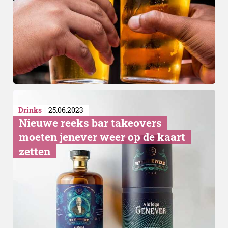
Drinks
25.06.2023
Nieuwe reeks bar takeovers
moeten jenever weer op de kaart
zetten