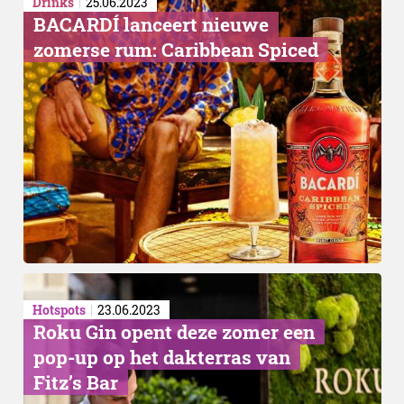
Drinks
25.06.2023
BACARDÍ lanceert nieuwe
zomerse rum: Caribbean Spiced
Project Seagrass
Hotspots
23.06.2023
Roku Gin opent deze zomer een
pop-up op het dakterras van
Fitz’s Bar