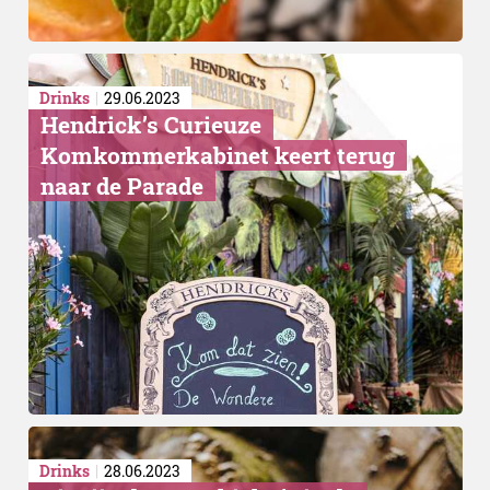
Drinks
29.06.2023
Hendrick’s Curieuze
Komkommerkabinet keert terug
naar de Parade
Drinks
28.06.2023