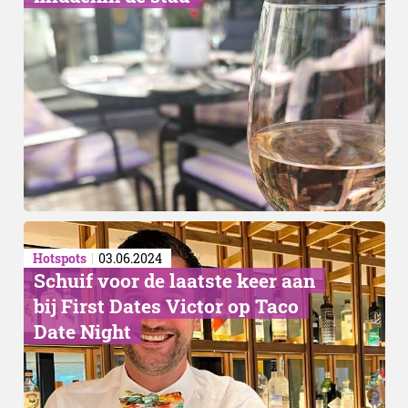
Hotspots
03.06.2024
Schuif voor de laatste keer aan
bij First Dates Victor op Taco
Date Night