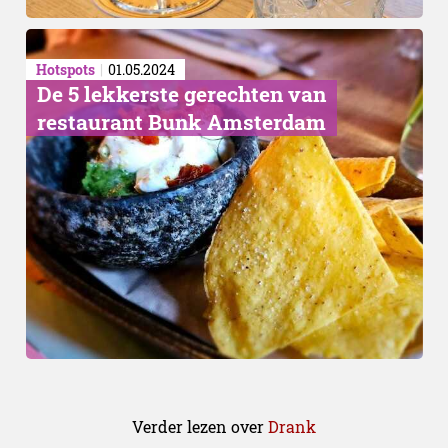
Hotspots
01.05.2024
​De 5 lekkerste gerechten van
restaurant Bunk Amsterdam
Verder lezen over
Drank