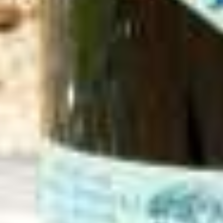
Nieuwe limi
edition gi
Neptunia v
Hendrick’s 
geïnspireerd 
de oceaa