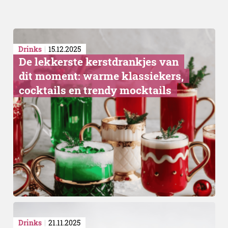
Drinks
15.12.2025
De lekkerste kerstdrankjes van
dit moment: warme klassiekers,
cocktails en trendy mocktails
Drinks
21.11.2025