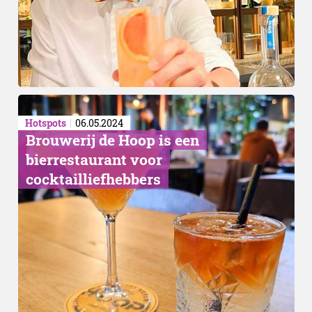
Hotspots
06.05.2024
Brouwerij de Hoop is een
bierrestaurant voor
cocktailliefhebbers