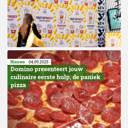
Geen gelijk
Nieuws
04.09.2025
Domino presenteert jouw
culinaire eerste hulp, de paniek
pizza