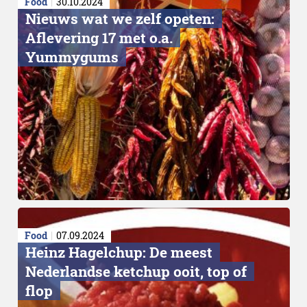
Food
30.10.2024
Nieuws wat we zelf opeten:
Aflevering 17 met o.a.
Yummygums
Food
07.09.2024
Heinz Hagelchup: De meest
Nederlandse ketchup ooit, top of
flop