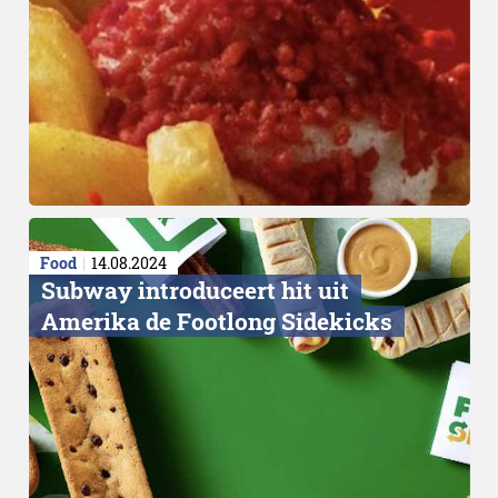
Food
14.08.2024
Subway introduceert hit uit
Amerika de Footlong Sidekicks