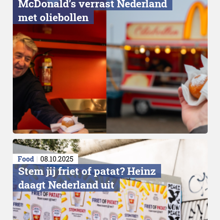
McDonald’s verrast Nederland
met oliebollen
Lange strijd
Food
08.10.2025
Stem jij friet of patat? Heinz
daagt Nederland uit