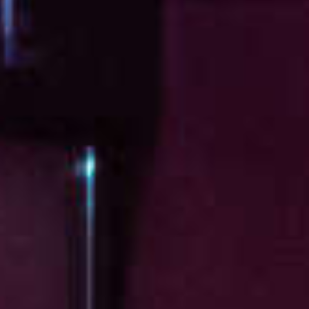
Zeeuwse snac
Wendy’s verl
claim va
Amerikaan
fastfoodket