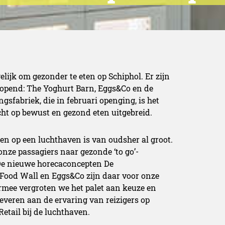
lijk om gezonder te eten op Schiphol. Er zijn
opend: The Yoghurt Barn, Eggs&Co en de
gsfabriek, die in februari openging, is het
cht op bewust en gezond eten uitgebreid.
en op een luchthaven is van oudsher al groot.
nze passagiers naar gezonde ‘to go’-
De nieuwe horecaconcepten De
h Food Wall en Eggs&Co zijn daar voor onze
rmee vergroten we het palet aan keuze en
leveren aan de ervaring van reizigers op
Retail bij de luchthaven.