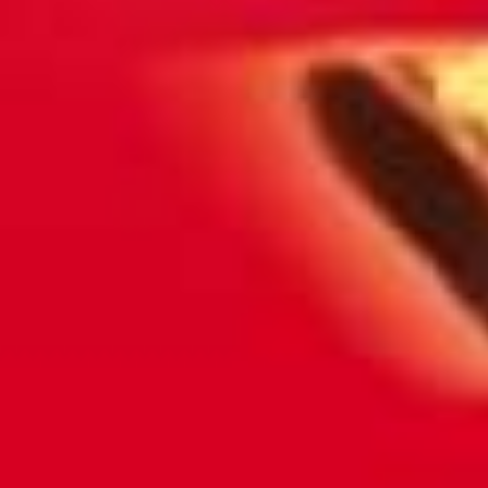
een plantaar
break en
introduceert K
V