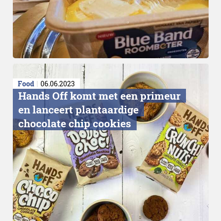
Food
06.06.2023
Hands Off komt met een primeur
en lanceert plantaardige
chocolate chip cookies