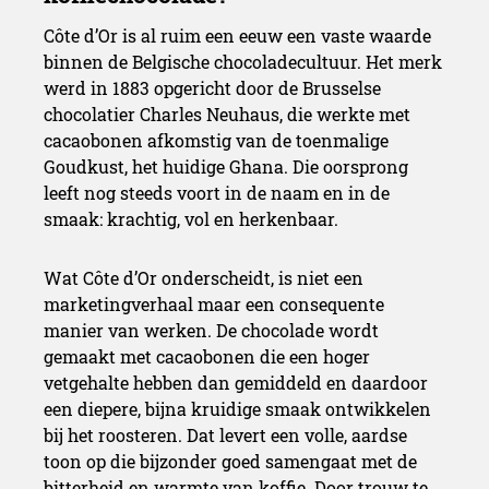
Côte d’Or is al ruim een eeuw een vaste waarde
binnen de Belgische chocoladecultuur. Het merk
De magie van koffie en cho
werd in 1883 opgericht door de Brusselse
chocolatier Charles Neuhaus, die werkte met
cacaobonen afkomstig van de toenmalige
Goudkust, het huidige Ghana. Die oorsprong
leeft nog steeds voort in de naam en in de
smaak: krachtig, vol en herkenbaar.
Wat Côte d’Or onderscheidt, is niet een
marketingverhaal maar een consequente
manier van werken. De chocolade wordt
gemaakt met cacaobonen die een hoger
vetgehalte hebben dan gemiddeld en daardoor
een diepere, bijna kruidige smaak ontwikkelen
bij het roosteren. Dat levert een volle, aardse
toon op die bijzonder goed samengaat met de
bitterheid en warmte van koffie. Door trouw te