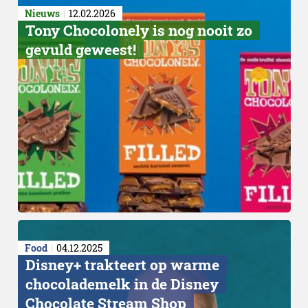
Nieuws
12.02.2026
Tony Chocolonely is nog nooit zo
gevuld geweest!
Wat maakt Côte d’Or uniek
koffiechocolade?
Food
04.12.2025
Disney+ trakteert op warme
chocolademelk in de Disney
Chocolate Stream Shop