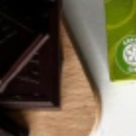
Dubbel geniet
Côte d’Or en k
is de ultie
smaakcombin