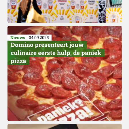
Nieuws
04.09.2025
Domino presenteert jouw
culinaire eerste hulp, de paniek
pizza