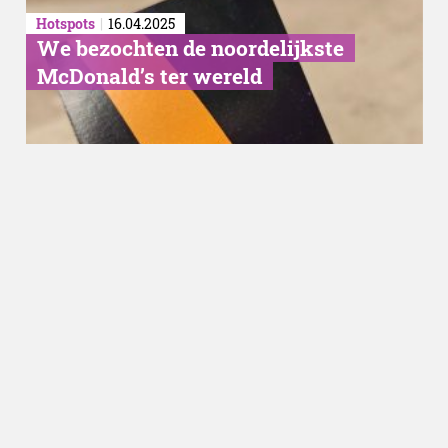
Hotspots
16.04.2025
We bezochten de noordelijkste
McDonald’s ter wereld
Food
30.10.2024
Nieuws wat we zelf opeten:
Aflevering 17 met o.a.
Yummygums