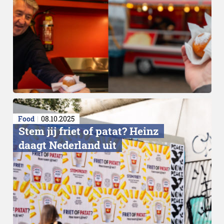
McDelivery
Food
08.10.2025
Stem jij friet of patat? Heinz
daagt Nederland uit