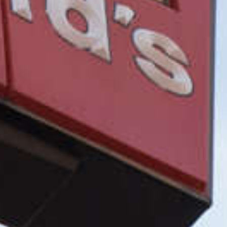
McDonalds’s:
groei in de ci
door ontbijtse
& Deliver