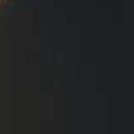
Drink jij het l
je koffie zwa
Dan komt dit 
je metaboli