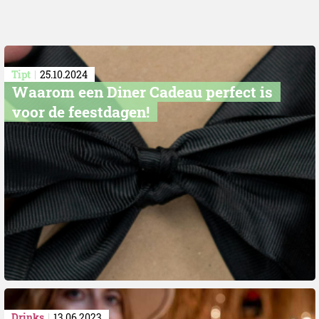
Tipt
25.10.2024
Waarom een Diner Cadeau perfect is
voor de feestdagen!
Drinks
13.06.2023