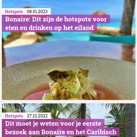
Hotspots
08.01.2023
Bonaire: Dit zijn de hotspots voor
eten en drinken op het eiland
Hotspots
27.12.2022
Dit moet je weten voor je eerste
bezoek aan Bonaire en het Caribisch