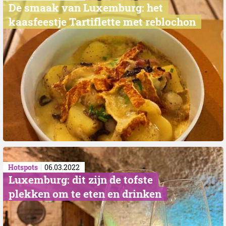
De smaak van Luxemburg: het
kaasfeestje Tartiflette met reblochon
Hotspots
06.03.2022
Luxemburg: dit zijn de tofste
plekken om te eten en drinken