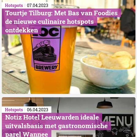
Hotspots
07.04.2023
Tourtje Tilburg: Met Bas van Foodies
de nieuwe culinaire hotspots
ontdekken
Hotspots
06.04.2023
Notiz Hotel Leeuwarden ideale
uitvalsbasis met gastronomische
parel Wannee