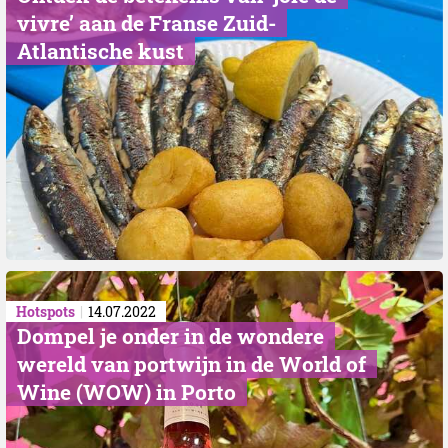
vivre’ aan de Franse Zuid-
Atlantische kust
Hotspots
14.07.2022
Dompel je onder in de wondere
wereld van portwijn in de World of
Wine (WOW) in Porto