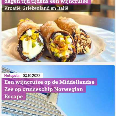
dagen tijd tijdens een wijncruise
Kroatië, Griekenland en Italië
Hotspots
02.10.2022
Een wijncruise op de Middellandse
Zee op cruiseschip Norwegian
Escape