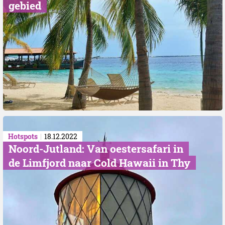
gebied
Hotspots
18.12.2022
Noord-Jutland: Van oestersafari in
de Limfjord naar Cold Hawaii in Thy