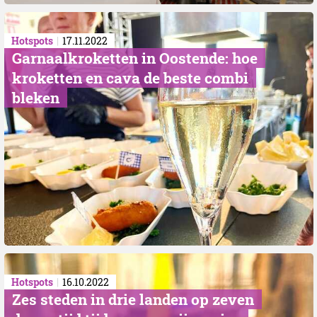
Hotspots
17.11.2022
Garnaalkroketten in Oostende: hoe
kroketten en cava de beste combi
bleken
Hotspots
16.10.2022
Zes steden in drie landen op zeven