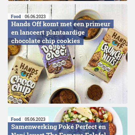
Food
06.06.2023
Hands Off komt met een primeur
en lanceert plantaardige
chocolate chip cookies
Food
05.06.2023
Samenwerking Poké Perfect en
Neni levert The Famous Falafel