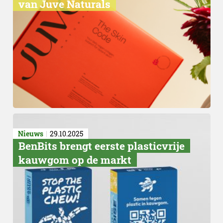
van Juve Naturals
Nieuws
29.10.2025
BenBits brengt eerste plasticvrije
kauwgom op de markt