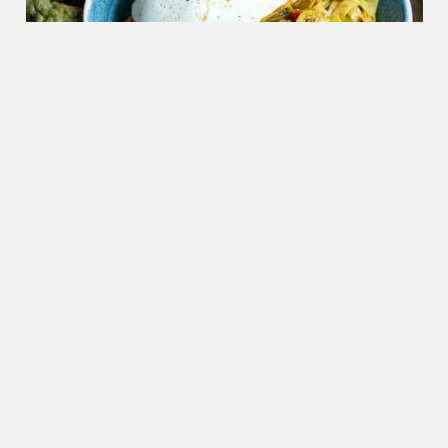
Nieuws
09.03.2023
Internationale primeur voor
Nederland: Heinz introduceert
vleesvervangers