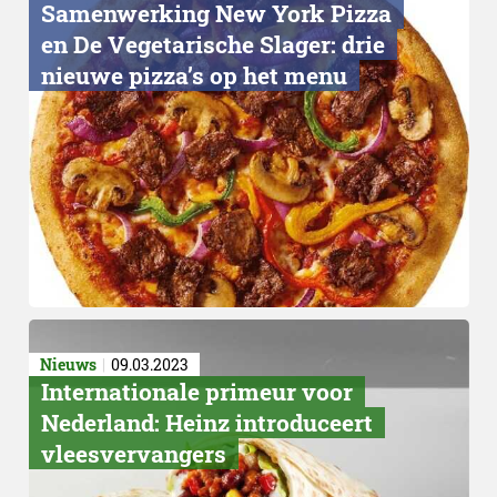
Samenwerking New York Pizza
en De Vegetarische Slager: drie
nieuwe pizza’s op het menu
Voedingswaarde
Nieuws
09.03.2023
Internationale primeur voor
Nederland: Heinz introduceert
vleesvervangers