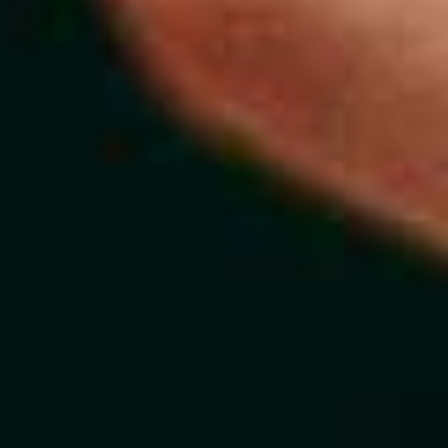
Vaak weini
vezels en
mineralen 
nieuwe
plantaardi
producte