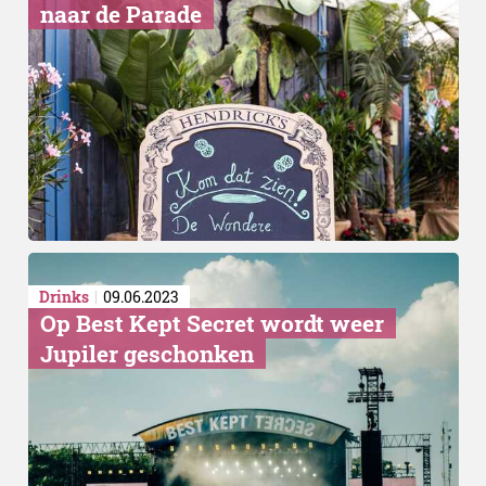
naar de Parade
Drinks
09.06.2023
Op Best Kept Secret wordt weer
Jupiler geschonken