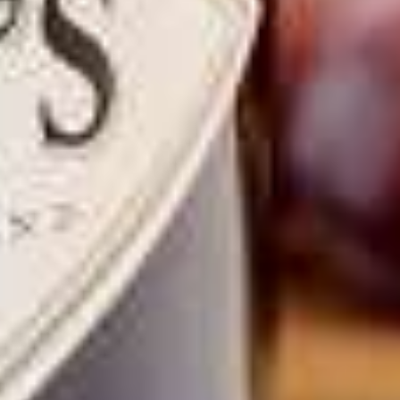
Hendrick’
Curieuze
Komkommerk
et trekt mee