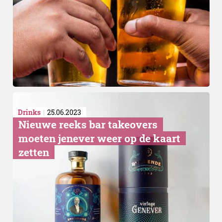
Curieuze Komkommerkabi
Drinks
25.06.2023
Nieuwe reeks bar takeovers
moeten jenever weer op de kaart
zetten