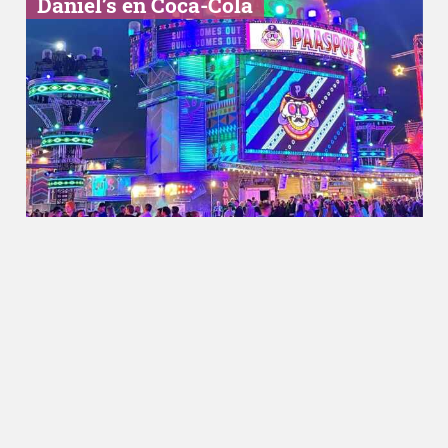
Daniel’s en Coca-Cola
Drinks
27.04.2023
GiG Hard Seltzer komt deze
Koningsdag met een Koninklijke
GiG