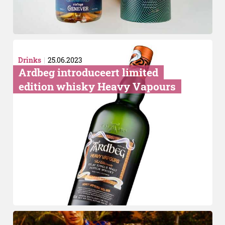
Drinks
25.06.2023
Ardbeg introduceert limited
edition whisky Heavy Vapours
Komkommerdierentuin