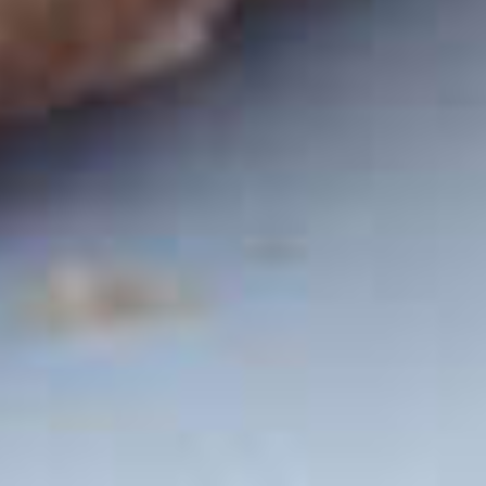
Plus heeft h
schap met ei
vleesvervan
uitgebrei