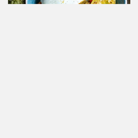
Nieuws
09.03.2023
Internationale primeur voor
Nederland: Heinz introduceert
vleesvervangers