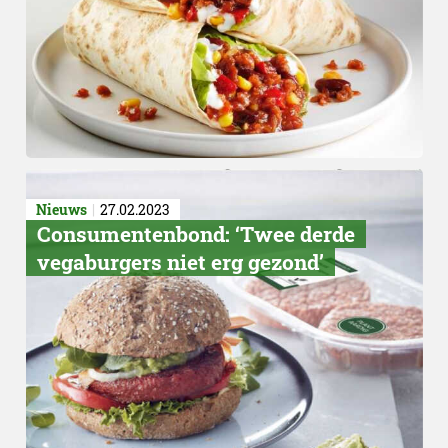
Nieuws
27.02.2023
Consumentenbond: ‘Twee derde
vegaburgers niet erg gezond’
Favoriete producten