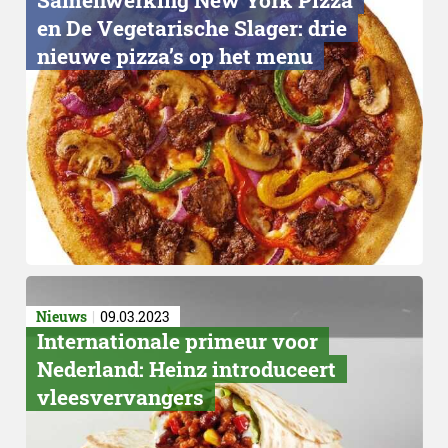
en De Vegetarische Slager: drie
nieuwe pizza’s op het menu
Vleesvervangers
Nieuws
09.03.2023
Internationale primeur voor
Nederland: Heinz introduceert
vleesvervangers
Geen pretenties