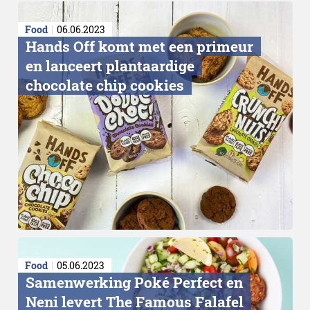
Food
06.06.2023
Hands Off komt met een primeur
en lanceert plantaardige
chocolate chip cookies
Food
05.06.2023
Samenwerking Poké Perfect en
Neni levert The Famous Falafel