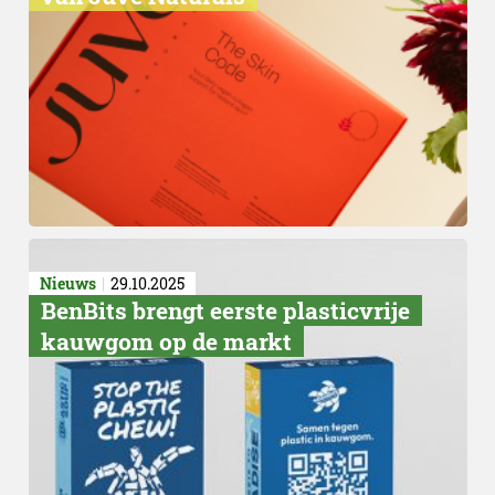
Nieuws
29.10.2025
BenBits brengt eerste plasticvrije
kauwgom op de markt