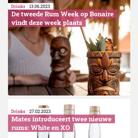
Drinks
13.06.2023
De tweede Rum Week op Bonaire
vindt deze week plaats
Drinks
27.02.2023
Mates introduceert twee nieuwe
rums: White en XO