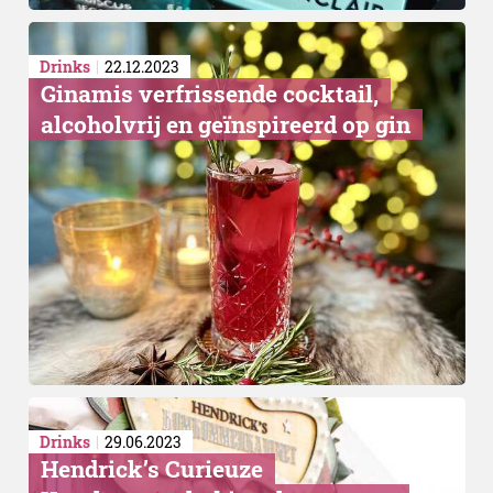
Drinks
22.12.2023
Ginamis verfrissende cocktail,
alcoholvrij en geïnspireerd op gin
Drinks
29.06.2023
Hendrick’s Curieuze