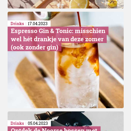
Drinks
17.04.2023
Espresso Gin & Tonic: misschien
wel hét drankje van deze zomer
(ook zonder gin)
Bijzondere deal
Drinks
05.04.2023
Ontdek de Noorse bossen met