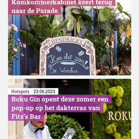
Komkommerkabinet keert terug
naar de Parade
George Clooney
Hotspots
23.06.2023
Roku Gin opent deze zomer een
pop-up op het dakterras van
Fitz’s Bar