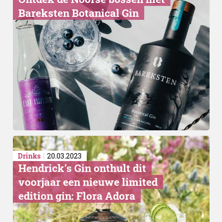
Bareksten Botanical Gin
Drinks
20.03.2023
Hendrick’s Gin onthult dit
voorjaar een nieuwe limited
edition gin: Flora Adora