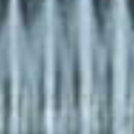
Ryan Reyno
verkoopt Avia
Gin voor $6
miljoen aan D