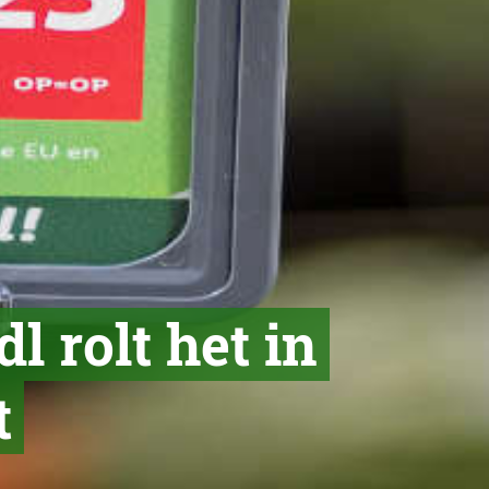
l rolt het in
t