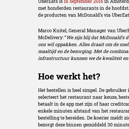
UberEats is
in september 2016
in Amsterd
met honderden restaurants in de hoofdst
de producten van McDonald’s via UberEats 
Marco Knitel, General Manager van UberE
McDelivery: “
We zijn blij dat McDonald’s 
ons wil oppakken. Alles draait om de snel
maaltijd en de bezorging. Met de combina
infrastructuur kunnen we de kwaliteit en
Hoe werkt het?
Het bestellen is heel simpel. De gebruiker
selecteert het restaurant naar keuze, best
betaalt in de app met zijn of haar creditc
enkele minuten afstand van het restauran
bestelling te bereiden. De koerier meldt zi
bezorgt deze binnen gemiddeld 30 minuten