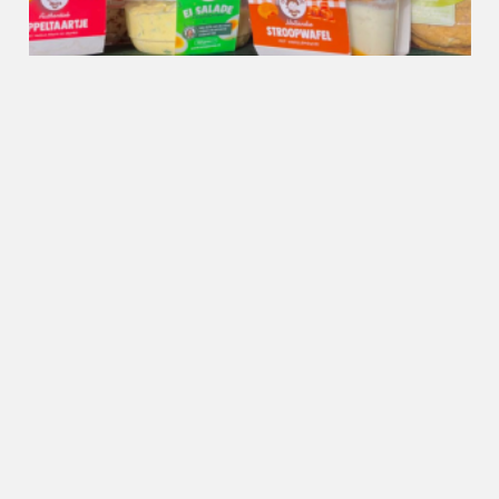
Nieuws
28.07.2024
Uber Eats en Amazing Oriental
werken samen vanuit de
supermarkt