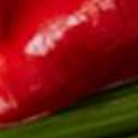
Derde kerstda
voor veel me
kliekjesda