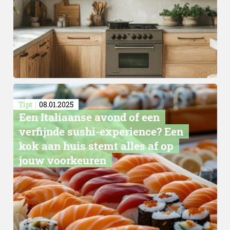
Tipt
08.01.2025
Een Italiaanse avond of een
verfijnde sushi-experience? Een
kok aan huis stemt alles af op
jouw voorkeuren