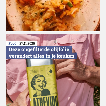
Niet verspillen
Food
27.11.2025
Deze ongefilterde olijfolie
verandert alles in je keuken