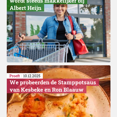
wordt steeds makkelijker bij
Albert Heijn
Kliekjesdag
Proeft
10.12.2025
We probeerden de Stamppotsaus
van Kesbeke en Ron Blaauw