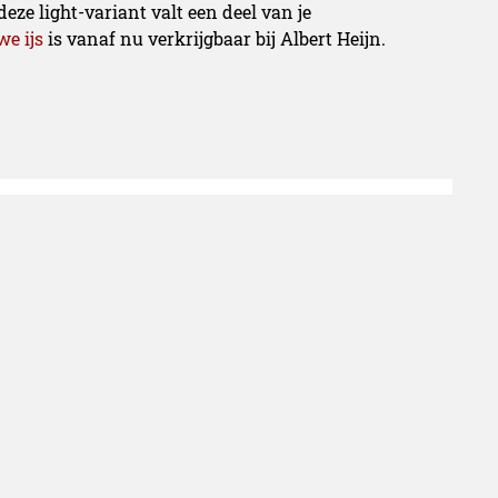
eze light-variant valt een deel van je
we ijs
is vanaf nu verkrijgbaar bij Albert Heijn.
y brengt je het leukste nieuws op gebied van
gen? Stuur dan een mail naar Redactie [at]