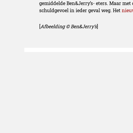
gemiddelde Ben&Jerry’s- eters. Maar met d
schuldgevoel in ieder geval weg. Het
nieu
[
Afbeelding
©
Ben&Jerry’s
]
Redactie Eatly
De redactie van Eatl
eten en drinken! Vra
Eatly.nl.