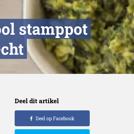
ool stamppot
echt
Deel dit artikel
Deel op Facebook