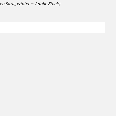
 en Sara_winter – Adobe Stock)
y brengt je het leukste nieuws op gebied van
gen? Stuur dan een mail naar Redactie [at]
Verder lezen over
Groente