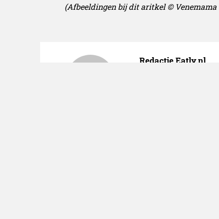
(Afbeeldingen bij dit aritkel © Venemama
Redactie Eatly.nl
De redactie van Eatl
eten en drinken! Vra
Eatly.nl.