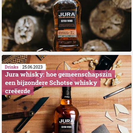
Drinks
25.06.2023
Jura whisky: hoe gemeenschapszin
een bijzondere Schotse whisky
creëerde