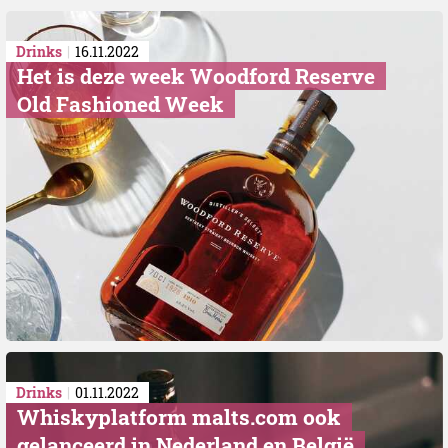
Drinks
16.11.2022
Het is deze week Woodford Reserve
Old Fashioned Week
Drinks
01.11.2022
Whiskyplatform malts.com ook
gelanceerd in Nederland en België