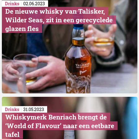
Drinks
02.06.2023
De nieuwe whisky van Talisker,
Wilder Seas, zit in een gerecyclede
glazen fles
Drinks
31.05.2023
Whiskymerk Benriach brengt de
‘World of Flavour’ naar een eetbare
tafel