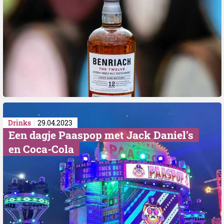
Drinks
29.04.2023
Een dagje Paaspop met Jack Daniel’s
en Coca-Cola