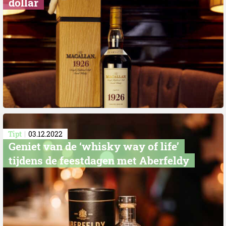
dollar
Tipt
03.12.2022
Geniet van de ‘whisky way of life’
tijdens de feestdagen met Aberfeldy