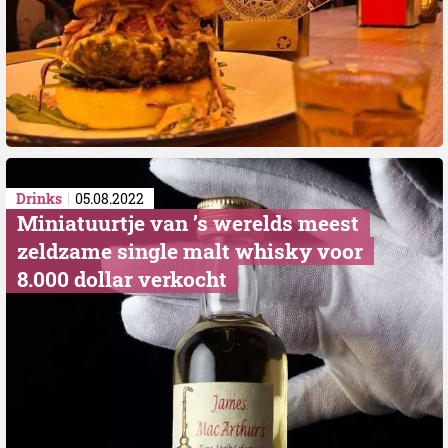
Drinks
05.08.2022
Miniatuurtje van ’s werelds meest
zeldzame single malt whisky voor
8.000 dollar verkocht