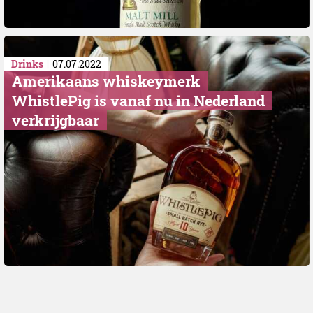
Drinks
07.07.2022
Amerikaans whiskeymerk
WhistlePig is vanaf nu in Nederland
verkrijgbaar