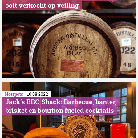
ooit verkocht op veiling
Hotspots
10.08.2022
Jack’s BBQ Shack: Barbecue, banter,
brisket en bourbon fueled cocktails