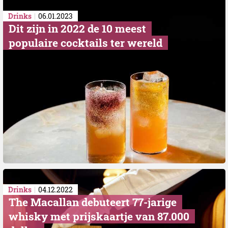
Drinks
06.01.2023
Dit zijn in 2022 de 10 meest
populaire cocktails ter wereld
Drinks
04.12.2022
The Macallan debuteert 77-jarige
whisky met prijskaartje van 87.000