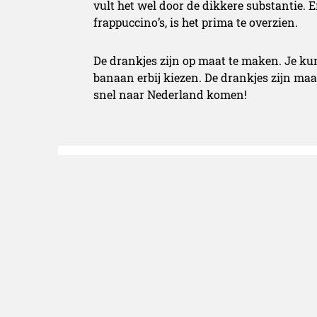
vult het wel door de dikkere substantie. E
frappuccino’s, is het prima te overzien.
De drankjes zijn op maat te maken. Je ku
banaan erbij kiezen. De drankjes zijn maa
snel naar Nederland komen!
Hester Bastiaanse
Hester is afgestude
Informatiewetensch
interesse en een pa
sport ze het liefst z