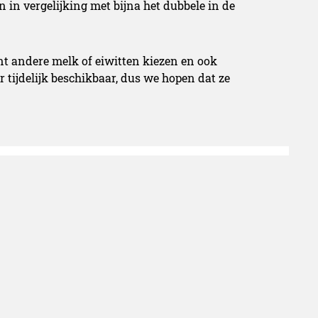
n in vergelijking met bijna het dubbele in de
nt andere melk of eiwitten kiezen en ook
r tijdelijk beschikbaar, dus we hopen dat ze
erd in de master Communicatie-en
appen. Een nieuwsgierige houding, brede
ssie voor schrijven kenmerken haar. Verder
o vaak mogelijk.