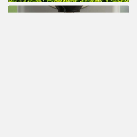
Drinks
10.06.2024
Nespresso-bedenker van het
koffiecupje blijft innoveren
Drinks
03.06.2024
Nespresso lanceert nieuwe