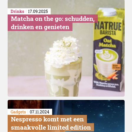
Drinks
17.09.2025
Matcha on the go: schudden,
drinken en genieten
Duurste
Gadgets
07.11.2024
Nespresso komt met een
smaakvolle limited edition