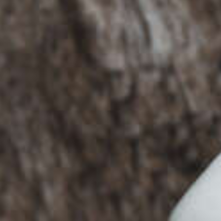
De koffiepri
stijgt de kom
tijd flink d