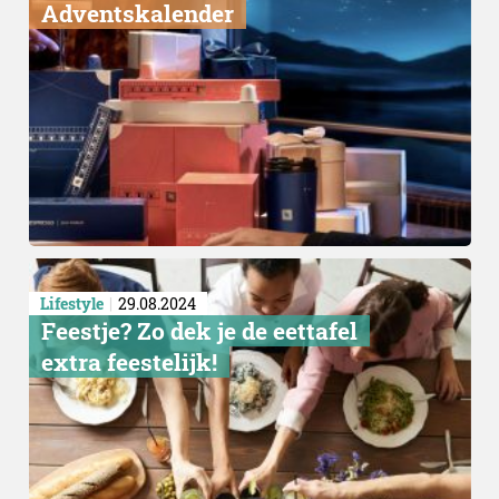
Adventskalender
Toch goedkoop
Lifestyle
29.08.2024
Feestje? Zo dek je de eettafel
extra feestelijk!