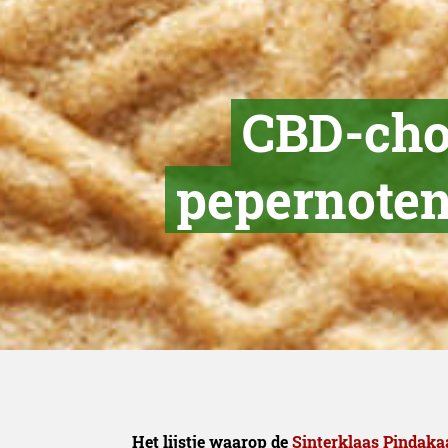
CBD-choc
pepernoten 
Het lijstje waarop de
Sinterklaas Pindaka