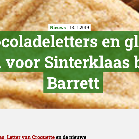
Nieuws
13.11.2019
oladeletters en gl
voor Sinterklaas b
Barrett
as
,
Letter van Croquette
en de nieuwe