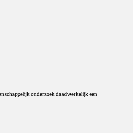
tenschappelijk onderzoek daadwerkelijk een
uctuur blijkt dat deze een fijnere en zachtere
ind maart tot half juli.
andacht verdient is de tafeloester. Door de
oester andere kenmerken dan een bodemoester.