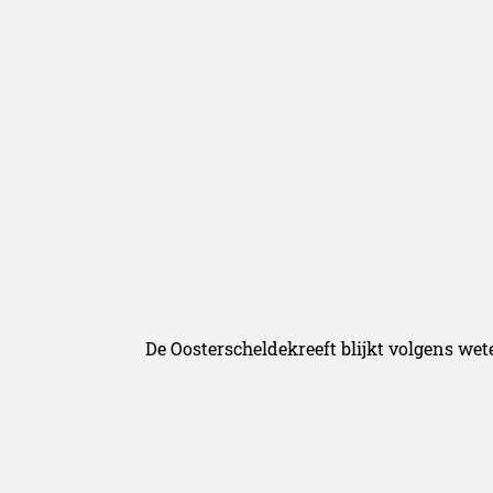
De Oosterscheldekreeft blijkt volgens we
unieke soort kreeft te zijn. Uit de DNA-str
smaak heeft. Het kreeftseizoen duurt van e
Het andere Zeeuwse product dat nu extra a
bijzondere manier van kweken krijgt de 