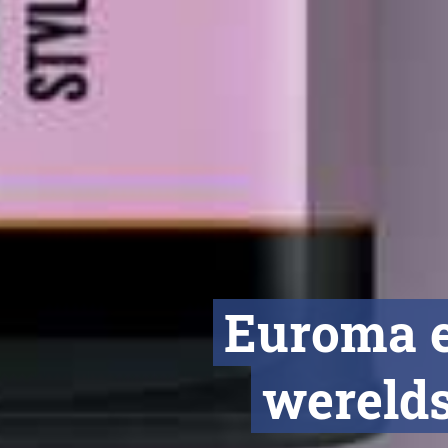
Euroma e
wereld