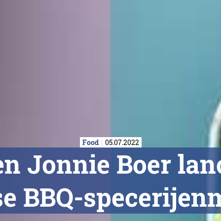
Food
05.07.2022
n Jonnie Boer lan
se BBQ-specerijen