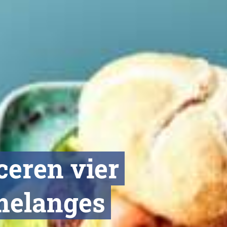
ceren vier
melanges