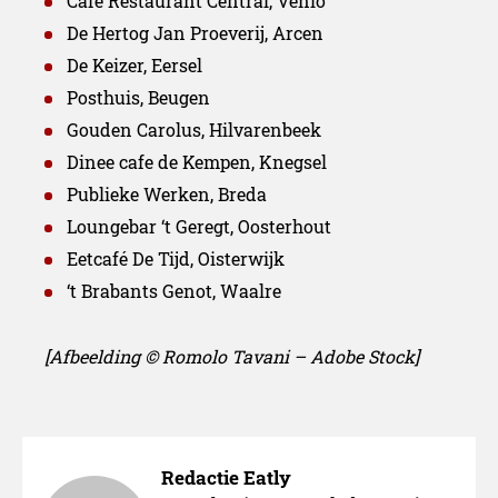
Café Restaurant Central, Venlo
De Hertog Jan Proeverij, Arcen
De Keizer, Eersel
Posthuis, Beugen
Gouden Carolus, Hilvarenbeek
Dinee cafe de Kempen, Knegsel
Publieke Werken, Breda
Loungebar ‘t Geregt, Oosterhout
Eetcafé De Tijd, Oisterwijk
‘t Brabants Genot, Waalre
[Afbeelding © Romolo Tavani – Adobe Stock]
Ambassadeurs
Redactie Eatly