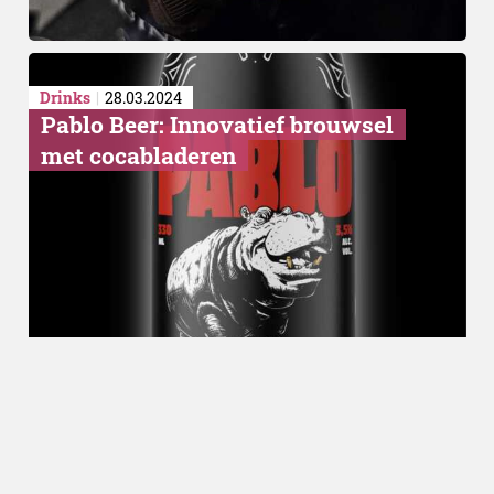
Drinks
28.03.2024
Pablo Beer: Innovatief brouwsel
met cocabladeren
Drinks
15.11.2023