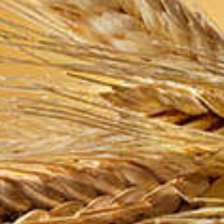
Het Genootsc
een verbond
cafés met li