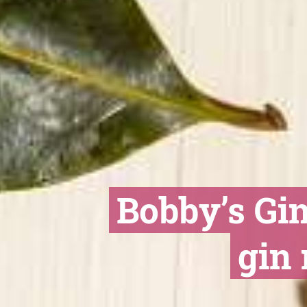
Bobby’s Gin
gin 