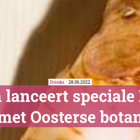
Drinks
28.06.2022
 lanceert speciale
met Oosterse botan