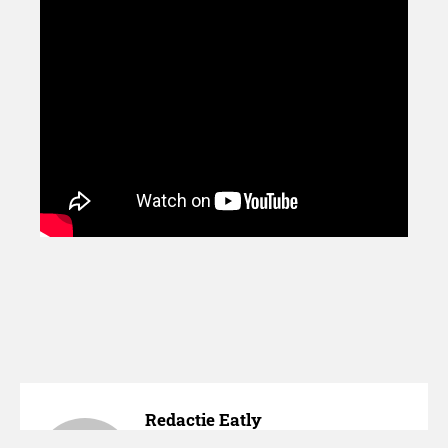
Comeback ‘Biertje?’
Redactie Eatly
De redactie van Eatly brengt je