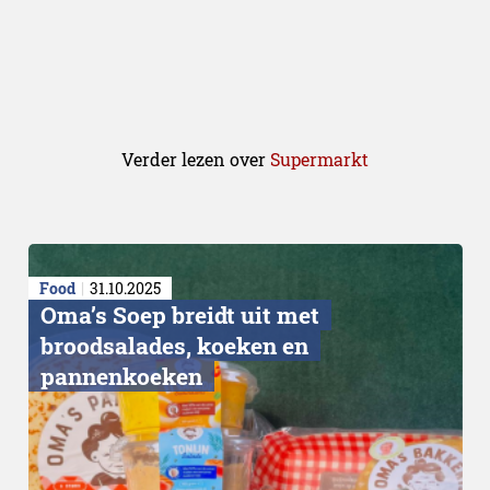
Verder lezen over
Supermarkt
Food
31.10.2025
Prijsvechters
Oma’s Soep breidt uit met
broodsalades, koeken en
pannenkoeken