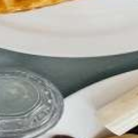
Is smaak h
recept van 
liefde?