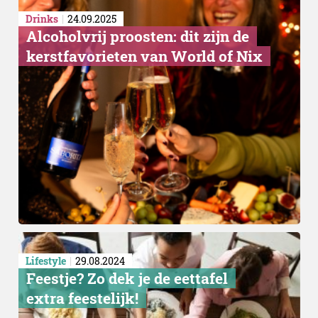
Drinks
24.09.2025
Alcoholvrij proosten: dit zijn de
kerstfavorieten van World of Nix
Lifestyle
29.08.2024
Feestje? Zo dek je de eettafel
extra feestelijk!