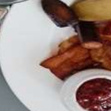
#LoveAtFirstTaste