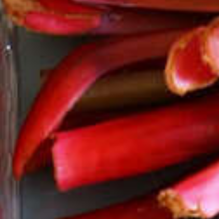
Duurdere
grondstoff
zorgen ervoor
boodschapp
duurder wor