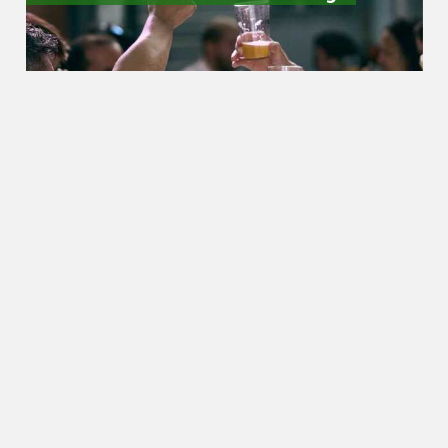
Food
21.06.2023
5 tips om voedselverspilling te
voorkomen tijdens de
vakantieperiode