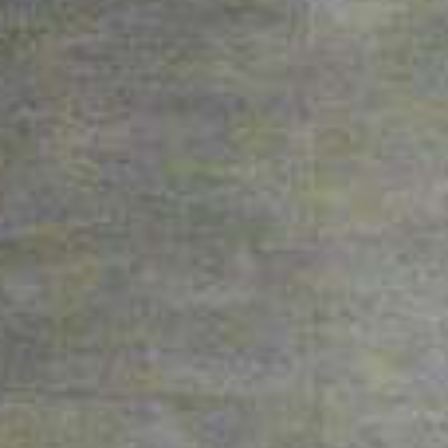
over de gre
boodschapp
doen