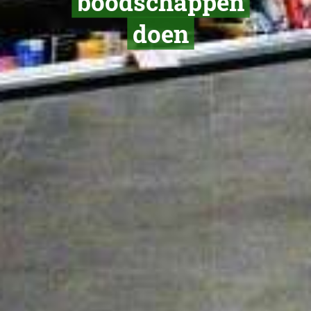
Belgische
supermarkt
verlagen prij
misschien t