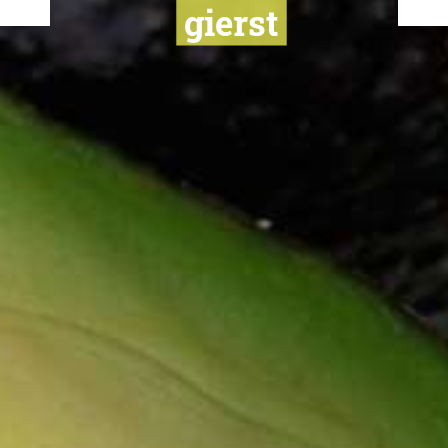
Koortslip te l
met avocado
gierst