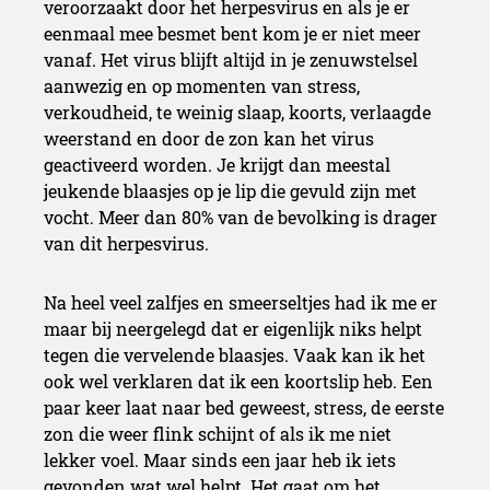
veroorzaakt door het herpesvirus en als je er
eenmaal mee besmet bent kom je er niet meer
vanaf. Het virus blijft altijd in je zenuwstelsel
aanwezig en op momenten van stress,
verkoudheid, te weinig slaap, koorts, verlaagde
weerstand en door de zon kan het virus
geactiveerd worden. Je krijgt dan meestal
jeukende blaasjes op je lip die gevuld zijn met
vocht. Meer dan 80% van de bevolking is drager
van dit herpesvirus.
Na heel veel zalfjes en smeerseltjes had ik me er
maar bij neergelegd dat er eigenlijk niks helpt
tegen die vervelende blaasjes. Vaak kan ik het
ook wel verklaren dat ik een koortslip heb. Een
paar keer laat naar bed geweest, stress, de eerste
zon die weer flink schijnt of als ik me niet
lekker voel. Maar sinds een jaar heb ik iets
gevonden wat wel helpt. Het gaat om het