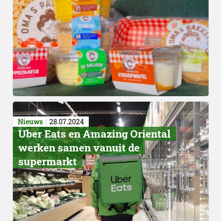
Samenwerking
Nieuws
28.07.2024
Uber Eats en Amazing Oriental
werken samen vanuit de
supermarkt