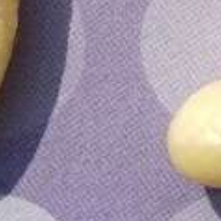
Lidl en start
Johnny Cas
introducer
fairtrade